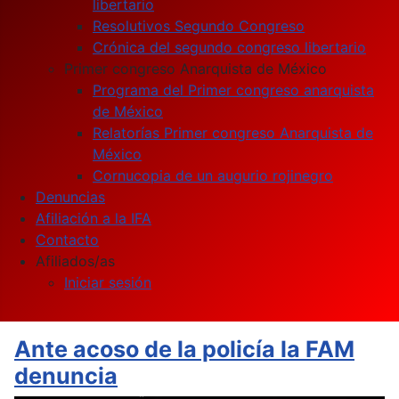
libertario
Resolutivos Segundo Congreso
Crónica del segundo congreso libertario
Primer congreso Anarquista de México
Programa del Primer congreso anarquista
de México
Relatorías Primer congreso Anarquista de
México
Cornucopia de un augurio rojinegro
Denuncias
Afiliación a la IFA
Contacto
Afiliados/as
Iniciar sesión
Ante acoso de la policía la FAM
denuncia